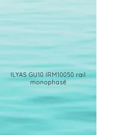
ILYAS GU10 IRM10050 rail
monophasé