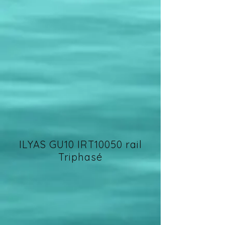
ILYAS GU10 IRT10050 rail
Triphasé