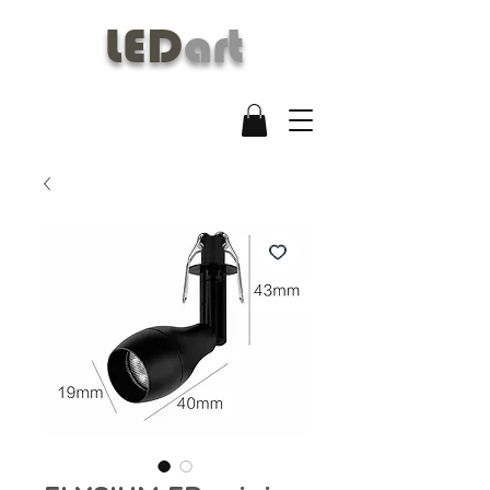
LED
art