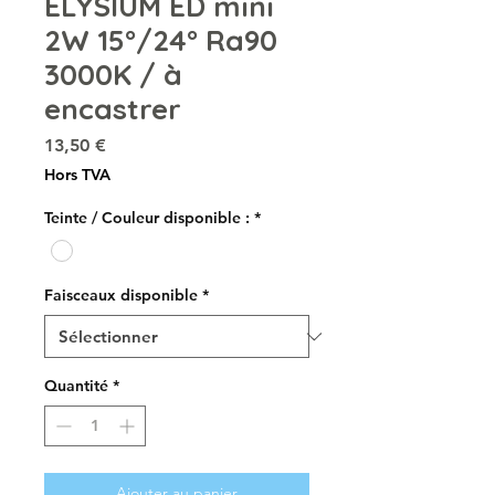
ELYSIUM ED mini
2W 15°/24° Ra90
3000K / à
encastrer
Prix
13,50 €
Hors TVA
Teinte / Couleur disponible :
*
Faisceaux disponible
*
Quantité
*
Ajouter au panier