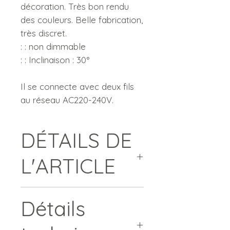
décoration. Très bon rendu
des couleurs. Belle fabrication,
très discret.
: : non dimmable
: : Inclinaison : 30°
Il se connecte avec deux fils
au réseau AC220-240V.
DÉTAILS DE
L'ARTICLE
MODÈLE : ELYSIUM #
Détails
ES2W153 & ES2W243
PUISSANCE : 2W - 120 Lm /