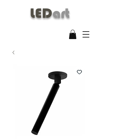
LED
art