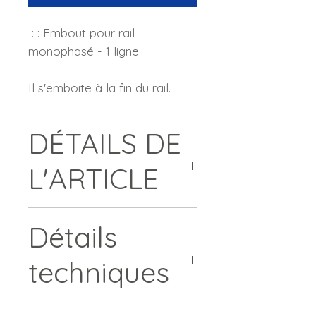
: : Embout pour rail
monophasé - 1 ligne
Il s'emboite à la fin du rail.
DÉTAILS DE
L'ARTICLE
# CERMB # CERMN
Détails
Compatibilité : Monophasé - 1
ligne
techniques
Couleur : Blanc / Noir
: : Nous ne garantissons pas la