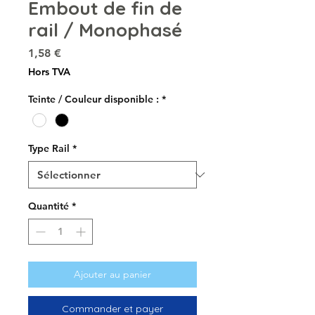
Embout de fin de
rail / Monophasé
Prix
1,58 €
Hors TVA
Teinte / Couleur disponible :
*
Type Rail
*
Quantité
*
Ajouter au panier
Commander et payer