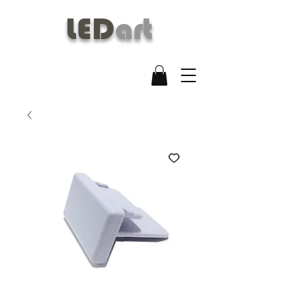
LED
art