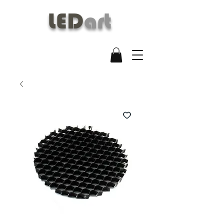
LED
art