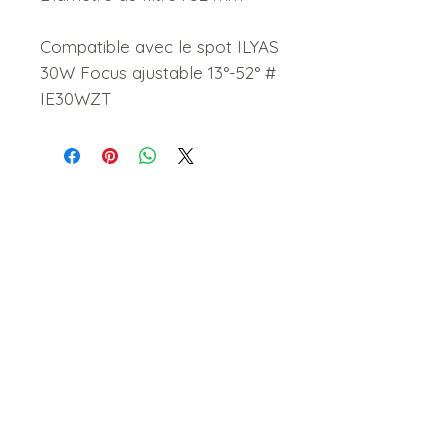
Compatible avec le spot ILYAS
30W Focus ajustable 13°-52° #
IE30WZT
Livraison et retour
Politique du magasin
Moyens de paiement
Vente hors taxes
Qui sommes-nous
Contact : : Adresse
Tél :
+33 6 84 32 11 88
Idées cadeaux : : Œuvres d'art