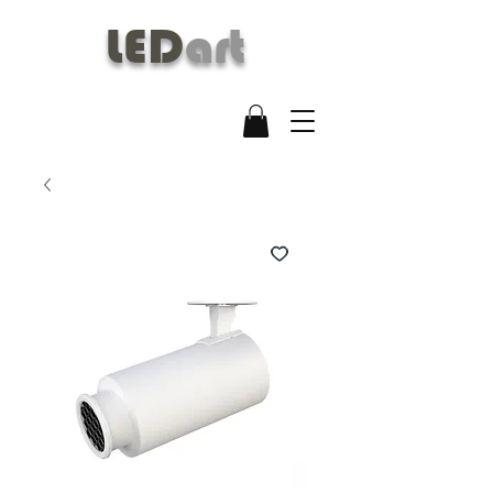
LED
art