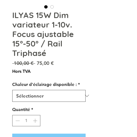
ILYAS 15W Dim
variateur 1-10v.
Focus ajustable
15°-50° / Rail
Triphasé
Prix
Prix
 100,00 € 
75,00 €
original
promotionnel
Hors TVA
Chaleur d'éclairage disponible :
*
Quantité
*