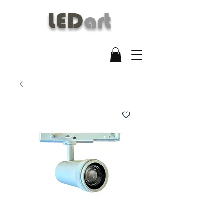
LED
art