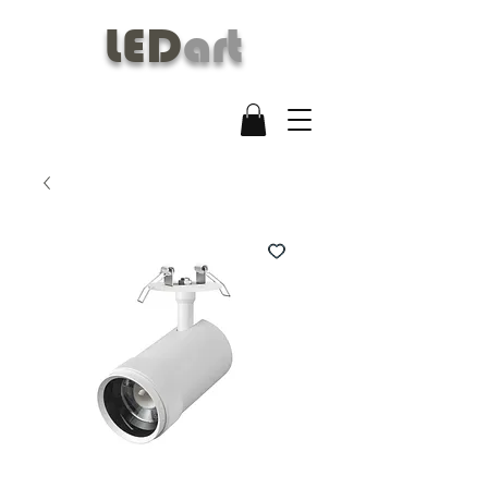
LED
art