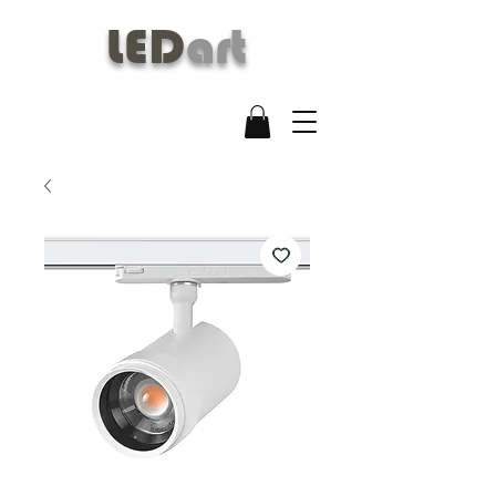
LED
art