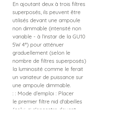
En ajoutant deux à trois filtres
superposés, ils peuvent être
utilisés devant une ampoule
non dimmable (intensité non
variable - à l’instar de la GU10
5W 4°) pour atténuer
graduellement (selon le
nombre de filtres superposés)
la luminosité comme le ferait
un variateur de puissance sur
une ampoule dimmable.
: : Mode d’emploi : Placer
le premier filtre nid d'abeilles
(celui-ci s'encastre devant
l'ampoule), faire une légère
découpe sur le second et
éventuellement le troisième