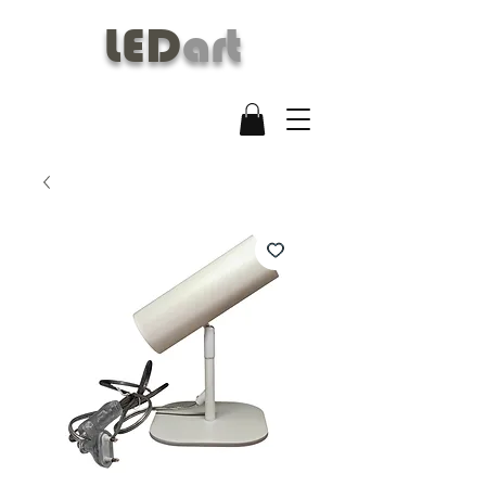
LED
art