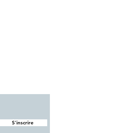
Facebook
Instagram
Pinterest
Avis clients
S'inscrire