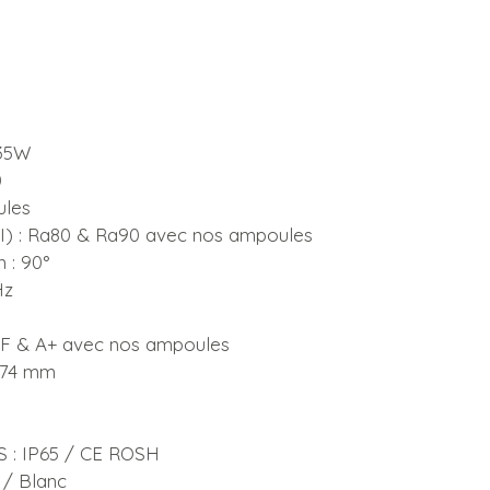
 35W
0
ules
 : Ra80 & Ra90 avec nos ampoules
 : 90°
Hz
F & A+ avec nos ampoules
174 mm
 : IP65 / CE ROSH
 / Blanc