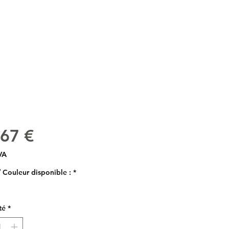
Prix
,67 €
VA
/ Couleur disponible :
*
té
*