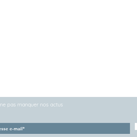
Contact : : Adresse
in
Tél :
+33 6 84 32 11 88
ent
Idées cadeaux : : Œuvres d'art
Politique de confidentialité
r ne pas manquer nos actus