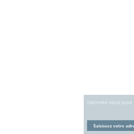
Livraison et retour
Politique du magas
Moyens de paiem
Vente hors taxes
Qui sommes-nous
​Inscrivez-vous pou