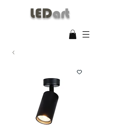
LED
art